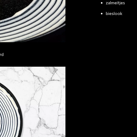
zalmeitjes
bieslook
rd